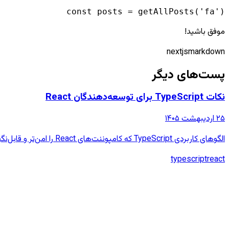
const posts = getAllPosts('fa')

موفق باشید!
nextjs
markdown
پست‌های دیگر
نکات TypeScript برای توسعه‌دهندگان React
۲۵ اردیبهشت ۱۴۰۵
الگوهای کاربردی TypeScript که کامپوننت‌های React را امن‌تر و قابل‌نگهداری‌تر می‌کنند.
typescript
react