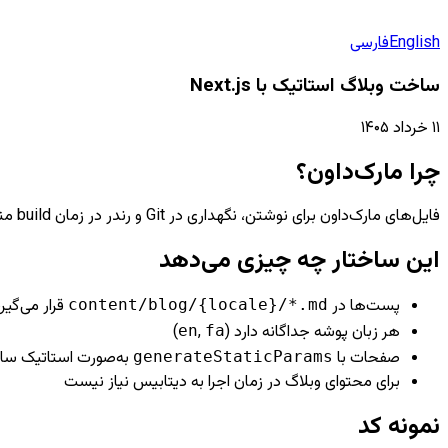
فارسی
English
ساخت وبلاگ استاتیک با Next.js
۱۱ خرداد ۱۴۰۵
چرا مارک‌داون؟
فایل‌های مارک‌داون برای نوشتن، نگهداری در Git و رندر در زمان build مناسب هستند — شبیه Astro و فریم‌ورک‌های SSG.
این ساختار چه چیزی می‌دهد
پست‌ها در
قرار می‌گیر
content/blog/{locale}/*.md
)
,
هر زبان پوشه جداگانه دارد (
en
fa
صفحات با
به‌صورت استاتیک سا
generateStaticParams
برای محتوای وبلاگ در زمان اجرا به دیتابیس نیاز نیست
نمونه کد